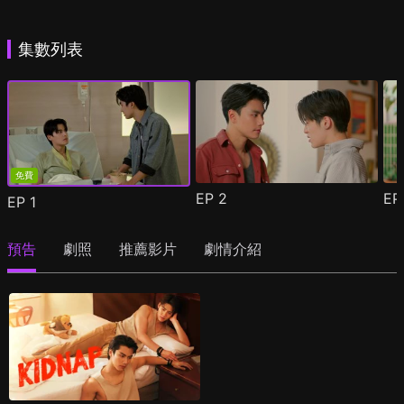
集數列表
免費
EP
2
E
EP
1
預告
劇照
推薦影片
劇情介紹