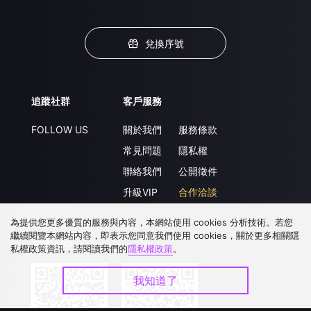
兌換序號
追蹤社群
客戶服務
FOLLOW US
關於我們
服務條款
常見問題
隱私權
聯絡我們
公開徵件
升級VIP
合作洽談
為提供您更多優質的服務與內容，本網站使用 cookies 分析技術。若您
繼續閱覽本網站內容，即表示您同意我們使用 cookies，關於更多相關隱
下載 APP
私權政策資訊，請閱讀我們的
隱私權政策
。
我知道了