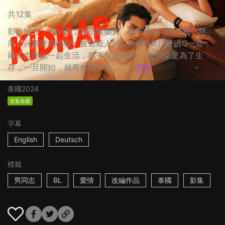
共12集
影集簡介： Min為了籌措醫藥費，接下綁架Q的任務。然
而，計畫突然改變，被迫殺人滅口的Min選擇饒過Q一命，
兩人也開始一起生活，攜手度過難關。 ☆綁架是為了生
存，一旦開始，就再也回不去…… ...
更多
泰國
2024
首集免費
字幕
English
Deutsch
標籤
男同志
BL
愛情
改編作品
泰國
影集