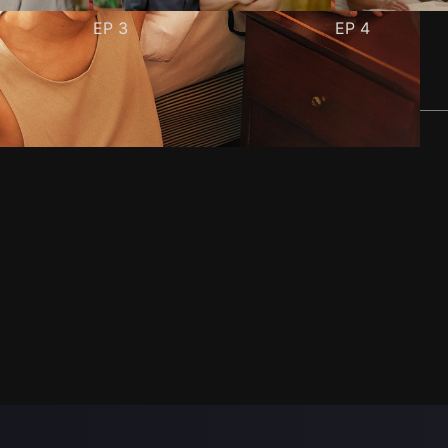
EP
3
EP
4