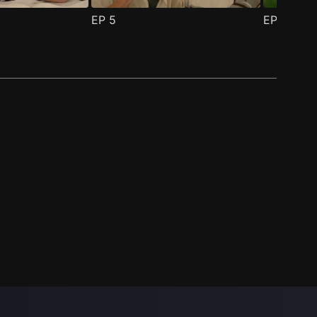
EP
5
EP
6