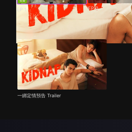
免費
EP
2
EP
1
預告
劇照
推薦影片
劇情介紹
一綁定情預告 Trailer