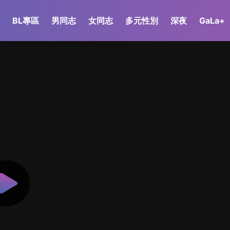
BL專區
男同志
女同志
多元性別
深夜
GaLa+