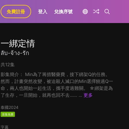
免費註冊
登入
兌換序號
一綁定情
ลับ-จ้าง-รัก
共12集
影集簡介： Min為了籌措醫藥費，接下綁架Q的任務。
然而，計畫突然改變，被迫殺人滅口的Min選擇饒過Q一
命，兩人也開始一起生活，攜手度過難關。 ☆綁架是為
了生存，一旦開始，就再也回不去…… ...
更多
泰國
2024
首集免費
字幕