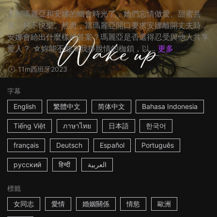
又到瑪麗亞和安娜的幽會時光了，她們忘情做愛、甜蜜共
浴，好不快樂。然而，當瑪麗亞開口要求安娜離開丈夫時，
安娜會給出什麼樣的答案？瑪麗亞是否還得忍受與他人共享
愛人？ ☆妳能不能為我掙脫情的枷鎖，以...
更多
11m
西班牙
2023
字幕
English
繁體中文
简体中文
Bahasa Indonesia
Tiếng Việt
ภาษาไทย
日本語
한국어
français
Deutsch
Español
Português
русский
हिन्दी
العربية
標籤
女同志
愛情
婚姻關係
情慾
歐洲