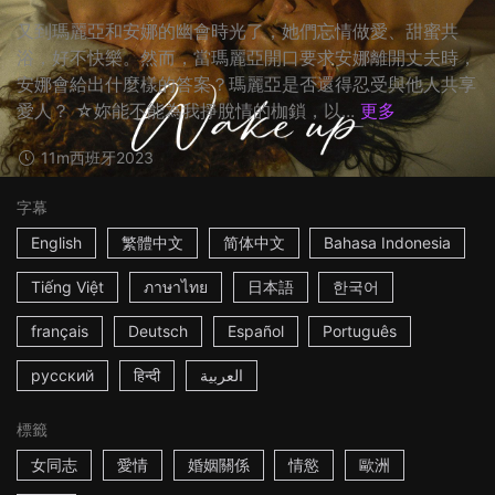
又到瑪麗亞和安娜的幽會時光了，她們忘情做愛、甜蜜共
浴，好不快樂。然而，當瑪麗亞開口要求安娜離開丈夫時，
安娜會給出什麼樣的答案？瑪麗亞是否還得忍受與他人共享
愛人？ ☆妳能不能為我掙脫情的枷鎖，以...
更多
11m
西班牙
2023
字幕
English
繁體中文
简体中文
Bahasa Indonesia
Tiếng Việt
ภาษาไทย
日本語
한국어
français
Deutsch
Español
Português
русский
हिन्दी
العربية
標籤
女同志
愛情
婚姻關係
情慾
歐洲