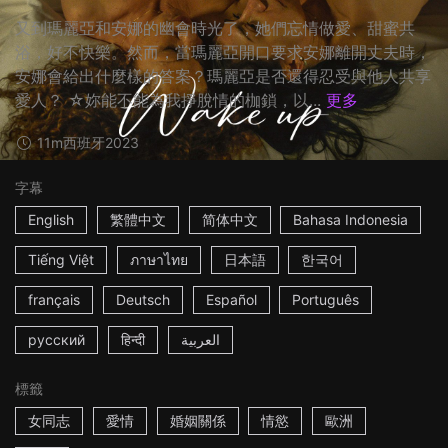
又到瑪麗亞和安娜的幽會時光了，她們忘情做愛、甜蜜共
浴，好不快樂。然而，當瑪麗亞開口要求安娜離開丈夫時，
安娜會給出什麼樣的答案？瑪麗亞是否還得忍受與他人共享
愛人？ ☆妳能不能為我掙脫情的枷鎖，以...
更多
11m
西班牙
2023
字幕
English
繁體中文
简体中文
Bahasa Indonesia
Tiếng Việt
ภาษาไทย
日本語
한국어
français
Deutsch
Español
Português
русский
हिन्दी
العربية
標籤
女同志
愛情
婚姻關係
情慾
歐洲