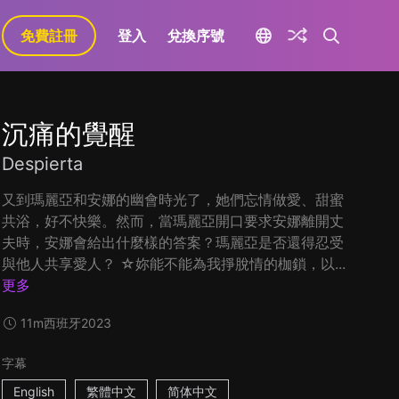
免費註冊
登入
兌換序號
沉痛的覺醒
Despierta
又到瑪麗亞和安娜的幽會時光了，她們忘情做愛、甜蜜
共浴，好不快樂。然而，當瑪麗亞開口要求安娜離開丈
夫時，安娜會給出什麼樣的答案？瑪麗亞是否還得忍受
與他人共享愛人？ ☆妳能不能為我掙脫情的枷鎖，以...
更多
11m
西班牙
2023
字幕
English
繁體中文
简体中文