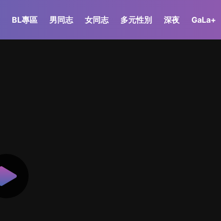
BL專區
男同志
女同志
多元性別
深夜
GaLa+