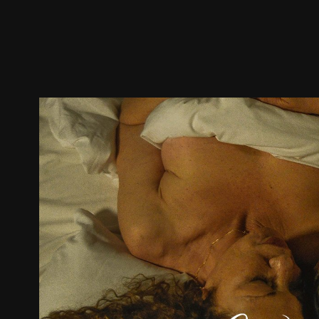
預告
劇照
推薦影片
劇情介紹