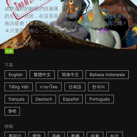
成雙成對的動物們排著隊，準備登上諾亞方舟，以迎接全新
的生活。然而，在這長長的隊伍裡，卻有兩隻公孔雀被告知
無法搭乘！緊要關頭之際，牠們能想出辦法拯救自己嗎？
☆只要我們有心，一定能看見美麗的彩虹...
更多
8m
以色列
2017
免費
字幕
English
繁體中文
简体中文
Bahasa Indonesia
Tiếng Việt
ภาษาไทย
日本語
한국어
français
Deutsch
Español
Português
हिन्दी
標籤
男同志
愛情
喜劇
動畫
中東
短片