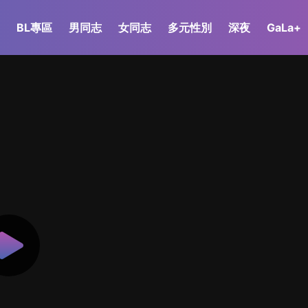
BL專區
男同志
女同志
多元性別
深夜
GaLa+