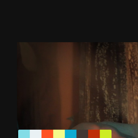
預告
劇照
推薦影片
劇情介紹