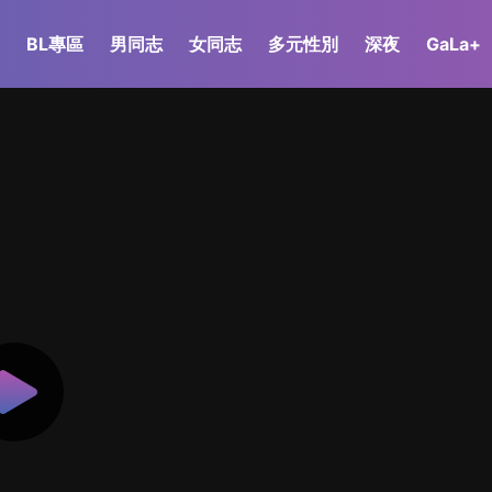
BL專區
男同志
女同志
多元性別
深夜
GaLa+