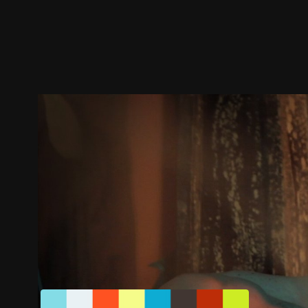
預告
劇照
推薦影片
劇情介紹