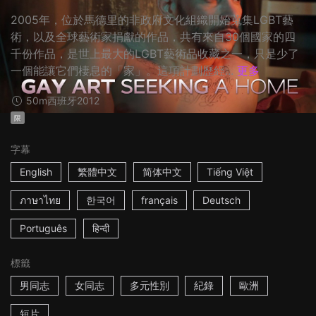
2005年，位於馬德里的非政府文化組織開始蒐集LGBT藝
術，以及全球藝術家捐獻的作品，共有來自30個國家的四
千份作品，是世上最大的LGBT藝術品收藏之一，只是少了
一個能讓它們棲息的「家」。這項計劃歷經...
更多
50m
西班牙
2012
限
字幕
English
繁體中文
简体中文
Tiếng Việt
ภาษาไทย
한국어
français
Deutsch
Português
हिन्दी
標籤
男同志
女同志
多元性別
紀錄
歐洲
短片