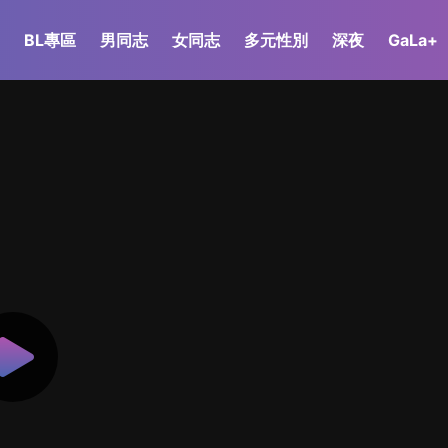
BL專區
男同志
女同志
多元性別
深夜
GaLa+