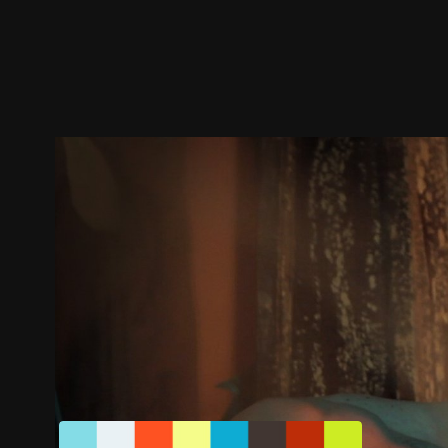
預告
劇照
推薦影片
劇情介紹