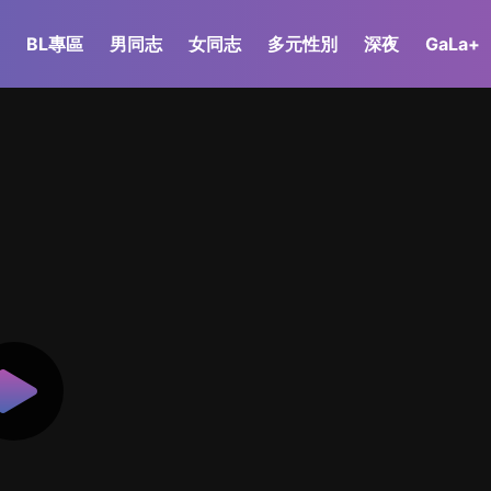
BL專區
男同志
女同志
多元性別
深夜
GaLa+