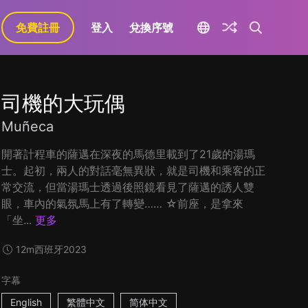
免費註冊
登入
兌換序號
司機的大玩偶
Muñeca
開著計程車的薩邁在深夜的馬德里載到了21歲的湯瑪
士。起初，兩人的對話毫無異狀，就是司機和乘客的正
常交流，但當湯瑪士透過後照鏡看見了薩邁的誘人雙
眼，車內的氣氛馬上有了轉變…… ☆前座，是拿來
「坐...
更多
12m
西班牙
2023
字幕
English
繁體中文
简体中文