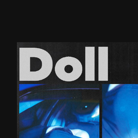
預告
劇照
推薦影片
劇情介紹