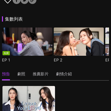
集數列表
免費
EP
1
EP
2
E
預告
劇照
推薦影片
劇情介紹