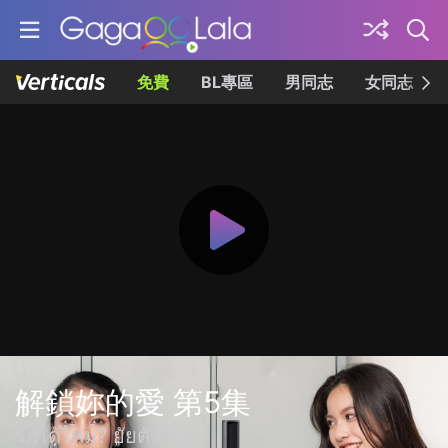
免費
BL專區
男同志
女同志
解鎖妳的愛 第5集
รักได้ไหม? ยัยตัวร้าย