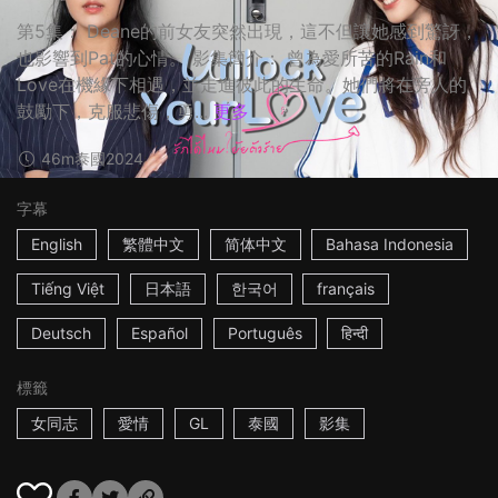
第5集： Deane的前女友突然出現，這不但讓她感到驚訝，
也影響到Pat的心情。 影集簡介： 曾為愛所苦的Rain和
Love在機緣下相遇，並走進彼此的生命。她們將在旁人的
鼓勵下，克服悲傷，勇...
更多
46m
泰國
2024
字幕
English
繁體中文
简体中文
Bahasa Indonesia
Tiếng Việt
日本語
한국어
français
Deutsch
Español
Português
हिन्दी
標籤
女同志
愛情
GL
泰國
影集