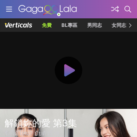
免費
BL專區
男同志
女同志
解鎖妳的愛 第3集
รักได้ไหม? ยัยตัวร้าย