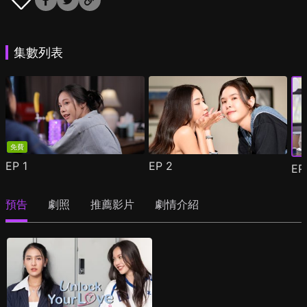
集數列表
免費
EP
1
EP
2
E
預告
劇照
推薦影片
劇情介紹