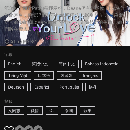
第3集： 面對Pat的積極示好，Deane仍有些猶豫；Love向
Rain表白，但情況似乎不如她所預期。 影集簡介： 曾為愛
所苦的Rain和Love在機緣下相遇，並走進彼此的生命。她
們將在旁人...
更多
51m
泰國
2024
字幕
English
繁體中文
简体中文
Bahasa Indonesia
Tiếng Việt
日本語
한국어
français
Deutsch
Español
Português
हिन्दी
標籤
女同志
愛情
GL
泰國
影集