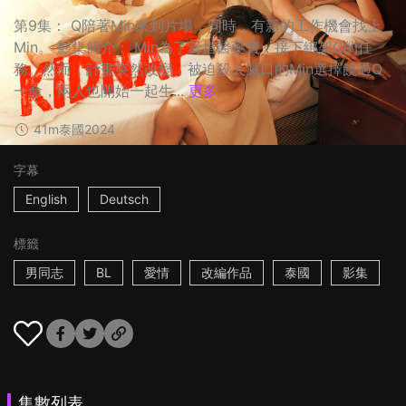
第9集： Q陪著Min來到片場，同時，有新的工作機會找上
Min。 影集簡介： Min為了籌措醫藥費，接下綁架Q的任
務。然而，計畫突然改變，被迫殺人滅口的Min選擇饒過Q
一命，兩人也開始一起生...
更多
41m
泰國
2024
字幕
English
Deutsch
標籤
男同志
BL
愛情
改編作品
泰國
影集
集數列表