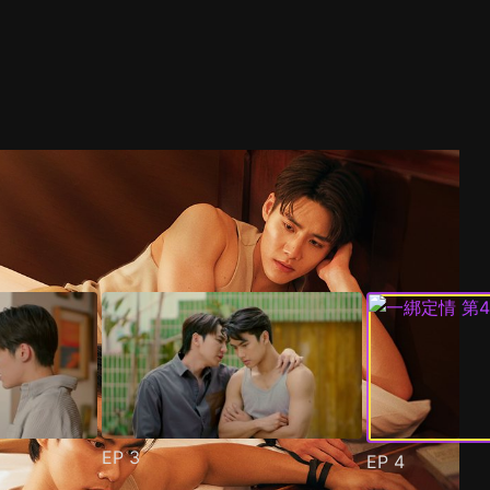
EP
3
EP
4