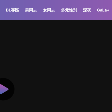
BL專區
男同志
女同志
多元性別
深夜
GaLa+