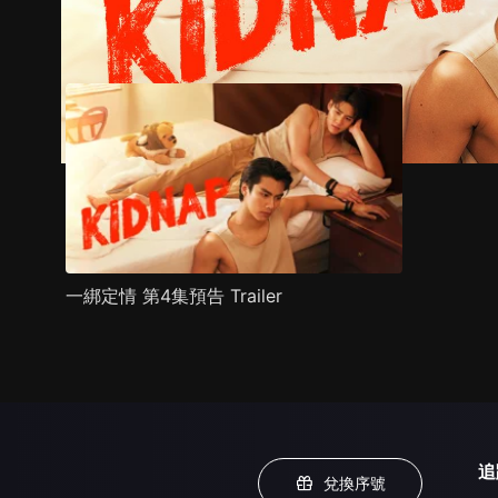
預告
劇照
推薦影片
劇情介紹
一綁定情 第4集預告 Trailer
追
兌換序號