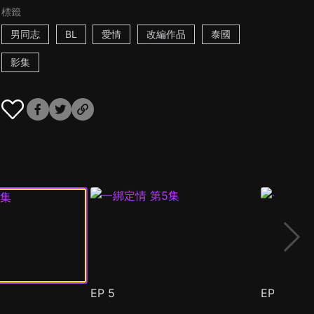
標籤
男同志
BL
愛情
改編作品
泰國
影集
EP
5
EP
6