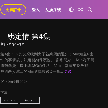
免費註冊
登入
兌換序號
一綁定情 第4集
ลับ-จ้าง-รัก
第4集： Q的父親收到兒子被綁票的通知；Min知道Q害
怕的事情後，決定開始保護他。 影集簡介： Min為了籌
措醫藥費，接下綁架Q的任務。然而，計畫突然改變，
被迫殺人滅口的Min選擇饒過Q一命...
更多
40m
泰國
2024
字幕
English
Deutsch