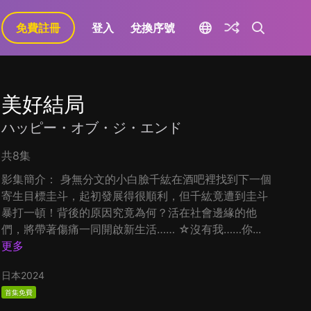
免費註冊
登入
兌換序號
美好結局
ハッピー・オブ・ジ・エンド
共8集
影集簡介： 身無分文的小白臉千紘在酒吧裡找到下一個
寄生目標圭斗，起初發展得很順利，但千紘竟遭到圭斗
暴打一頓！背後的原因究竟為何？活在社會邊緣的他
們，將帶著傷痛一同開啟新生活…… ☆沒有我……你...
更多
日本
2024
首集免費