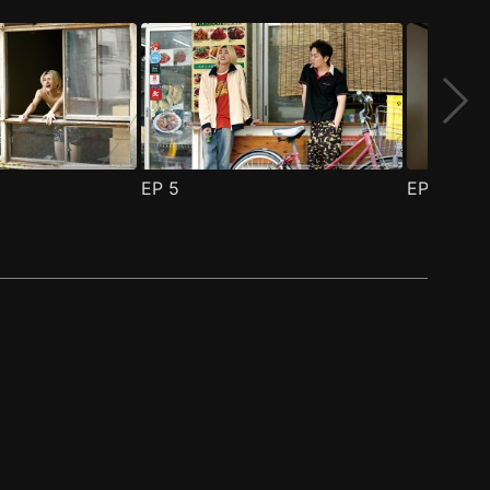
EP
5
EP
6