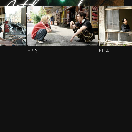
EP
3
EP
4