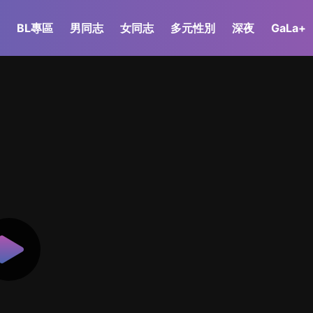
BL專區
男同志
女同志
多元性別
深夜
GaLa+