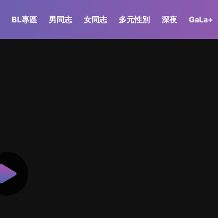
BL專區
男同志
女同志
多元性別
深夜
GaLa+