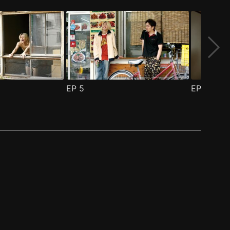
EP
5
EP
6