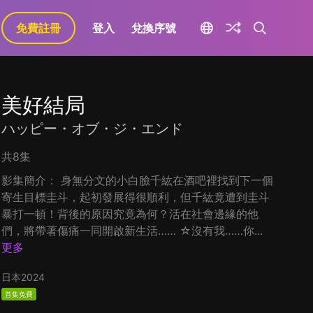
免費註冊
登入
兌換序號
美好結局
ハッピー・オブ・ジ・エンド
共8集
影集簡介： 身無分文的小白臉千紘在酒吧裡找到下一個
寄生目標圭斗，起初發展得很順利，但千紘竟遭到圭斗
暴打一頓！背後的原因究竟為何？活在社會邊緣的他
們，將帶著傷痛一同開啟新生活…… ☆沒有我……你...
更多
日本
2024
首集免費