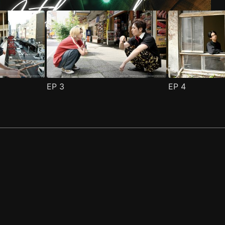
EP
3
EP
4