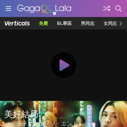
免費
BL專區
男同志
女同志
美好結局
ハッピー・オブ・ジ・エンド