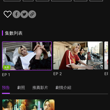
集數列表
免費
EP
2
E
EP
1
預告
劇照
推薦影片
劇情介紹