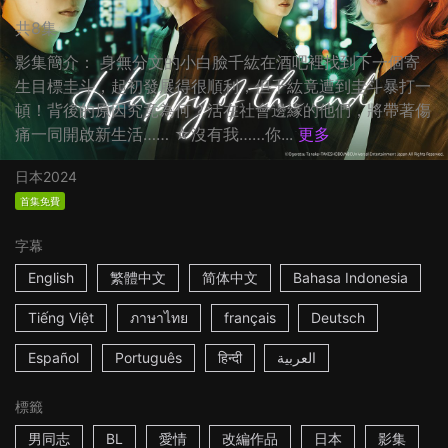
共8集
影集簡介： 身無分文的小白臉千紘在酒吧裡找到下一個寄
生目標圭斗，起初發展得很順利，但千紘竟遭到圭斗暴打一
頓！背後的原因究竟為何？活在社會邊緣的他們，將帶著傷
痛一同開啟新生活…… ☆沒有我……你...
更多
日本
2024
首集免費
字幕
English
繁體中文
简体中文
Bahasa Indonesia
Tiếng Việt
ภาษาไทย
français
Deutsch
Español
Português
हिन्दी
العربية
標籤
男同志
BL
愛情
改編作品
日本
影集