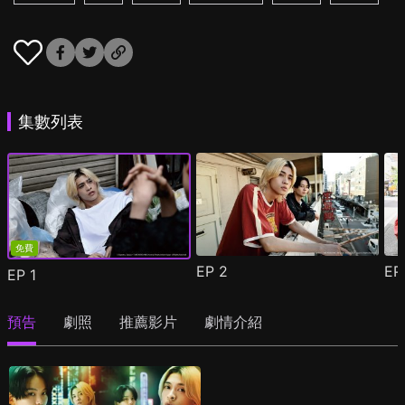
集數列表
免費
EP
2
E
EP
1
預告
劇照
推薦影片
劇情介紹