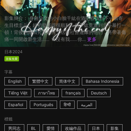
共8集
影集簡介： 身無分文的小白臉千紘在酒吧裡找到下一個寄
生目標圭斗，起初發展得很順利，但千紘竟遭到圭斗暴打一
頓！背後的原因究竟為何？活在社會邊緣的他們，將帶著傷
痛一同開啟新生活…… ☆沒有我……你...
更多
日本
2024
首集免費
字幕
English
繁體中文
简体中文
Bahasa Indonesia
Tiếng Việt
ภาษาไทย
français
Deutsch
Español
Português
हिन्दी
العربية
標籤
男同志
BL
愛情
改編作品
日本
影集