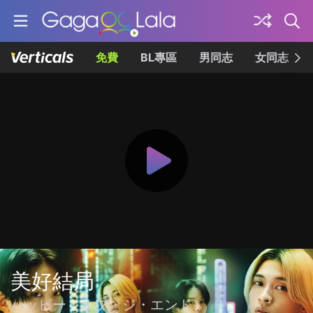
免費
BL專區
男同志
女同志
美好結局
ハッピー・オブ・ジ・エンド