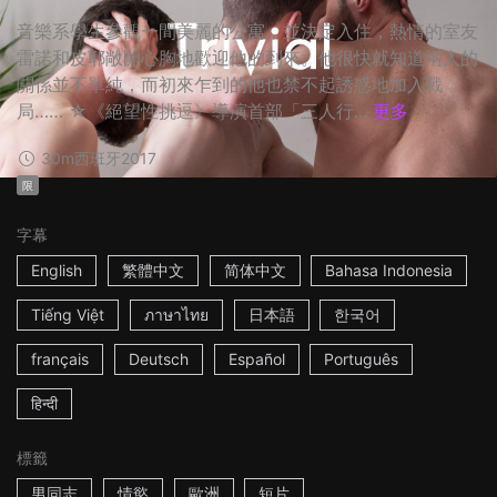
音樂系學生參觀一間美麗的公寓，並決定入住，熱情的室友
雷諾和皮耶敞開心胸地歡迎他的到來。他很快就知道兩人的
關係並不單純，而初來乍到的他也禁不起誘惑地加入戰
局…… ☆《絕望性挑逗》導演首部「三人行...
更多
30m
西班牙
2017
限
字幕
English
繁體中文
简体中文
Bahasa Indonesia
Tiếng Việt
ภาษาไทย
日本語
한국어
français
Deutsch
Español
Português
हिन्दी
標籤
男同志
情慾
歐洲
短片