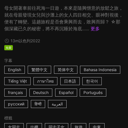
母女開著車前往死海一日遊，本來是隨興愜意的放鬆之旅，
就在母親發現女兒與沙灘上的女人四目相交、眼神對視後，
便有了轉變。這趟旅程是否會乘興而去，敗興而歸？ ☆那
個深藏已久的秘密，將不再沉睡於海底…...
更多
13m
以色列
2022
免費
字幕
English
繁體中文
简体中文
Bahasa Indonesia
Tiếng Việt
ภาษาไทย
日本語
한국어
français
Deutsch
Español
Português
русский
हिन्दी
العربية
標籤
女同志
出櫃
同志子女
旅遊
中東