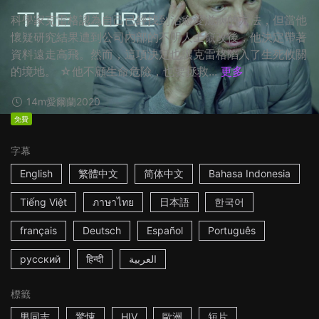
科學家克雷格認為自己已經找到治癒愛滋病的方法，但當他
懷疑研究結果遭到公司內部的不明人士竄改後，他決定帶著
資料遠走高飛。然而，這項決定也讓克雷格陷入了生死攸關
的境地。 ☆他不顧生命危險，也要拯救...
更多
14m
愛爾蘭
2020
免費
字幕
English
繁體中文
简体中文
Bahasa Indonesia
Tiếng Việt
ภาษาไทย
日本語
한국어
français
Deutsch
Español
Português
русский
हिन्दी
العربية
標籤
男同志
驚悚
HIV
歐洲
短片