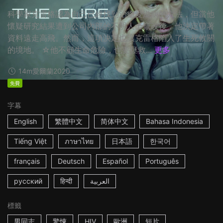
科學家克雷格認為自己已經找到治癒愛滋病的方法，但當他
懷疑研究結果遭到公司內部的不明人士竄改後，他決定帶著
資料遠走高飛。然而，這項決定也讓克雷格陷入了生死攸關
的境地。 ☆他不顧生命危險，也要拯救...
更多
14m
愛爾蘭
2020
免費
字幕
English
繁體中文
简体中文
Bahasa Indonesia
Tiếng Việt
ภาษาไทย
日本語
한국어
français
Deutsch
Español
Português
русский
हिन्दी
العربية
標籤
男同志
驚悚
HIV
歐洲
短片