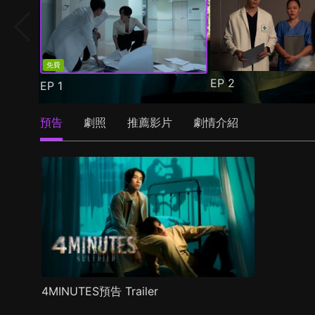
免費
EP
2
EP
1
預告
劇照
推薦影片
劇情介紹
4MINUTES預告 Trailer