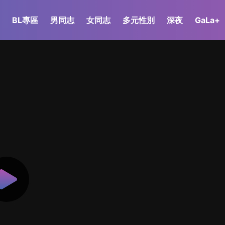
BL專區
男同志
女同志
多元性別
深夜
GaLa+