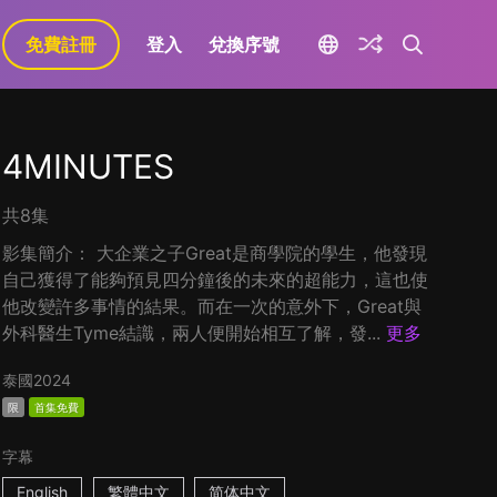
免費註冊
登入
兌換序號
4MINUTES
共8集
影集簡介： 大企業之子Great是商學院的學生，他發現
自己獲得了能夠預見四分鐘後的未來的超能力，這也使
他改變許多事情的結果。而在一次的意外下，Great與
外科醫生Tyme結識，兩人便開始相互了解，發...
更多
泰國
2024
限
首集免費
字幕
English
繁體中文
简体中文