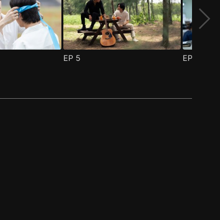
EP
5
EP
6