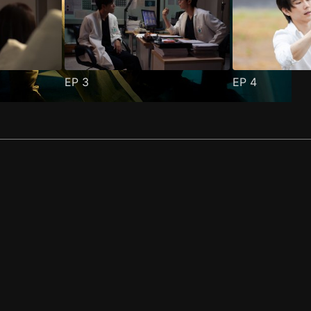
EP
3
EP
4