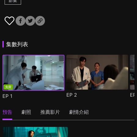
影集
集數列表
免費
EP
2
E
EP
1
預告
劇照
推薦影片
劇情介紹