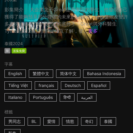
影集簡介： 大企業之子Great是商學院的學生，他發現自己
獲得了能夠預見四分鐘後的未來的超能力，這也使他改變許
多事情的結果。而在一次的意外下，Great與外科醫生
Tyme結識，兩人便開始相互了解，發...
更多
泰國
2024
限
首集免費
字幕
English
繁體中文
简体中文
Bahasa Indonesia
Tiếng Việt
français
Deutsch
Español
Italiano
Português
हिन्दी
العربية
標籤
男同志
BL
愛情
情慾
奇幻
泰國