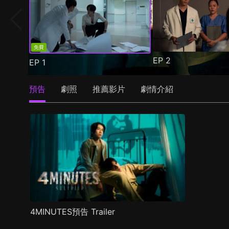
免費
EP
2
EP
1
預告
劇照
推薦影片
劇情介紹
4MINUTES預告 Trailer