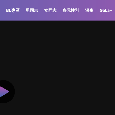
BL專區
男同志
女同志
多元性別
深夜
GaLa+