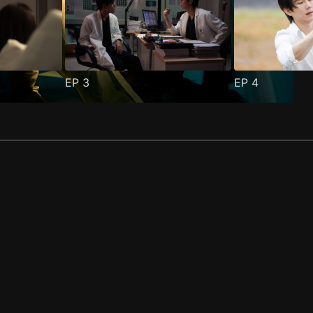
EP
3
EP
4