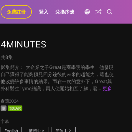
免費註冊
登入
兌換序號
4MINUTES
共8集
影集簡介： 大企業之子Great是商學院的學生，他發現
自己獲得了能夠預見四分鐘後的未來的超能力，這也使
他改變許多事情的結果。而在一次的意外下，Great與
外科醫生Tyme結識，兩人便開始相互了解，發...
更多
泰國
2024
限
首集免費
字幕
English
繁體中文
简体中文