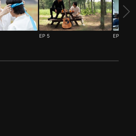
EP
5
EP
6