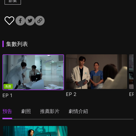
影集
集數列表
免費
EP
2
E
EP
1
預告
劇照
推薦影片
劇情介紹