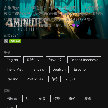
影集簡介： 大企業之子Great是商學院的學生，他發現自己
獲得了能夠預見四分鐘後的未來的超能力，這也使他改變許
多事情的結果。而在一次的意外下，Great與外科醫生
Tyme結識，兩人便開始相互了解，發...
更多
泰國
2024
限
首集免費
字幕
English
繁體中文
简体中文
Bahasa Indonesia
Tiếng Việt
français
Deutsch
Español
Italiano
Português
हिन्दी
العربية
標籤
男同志
BL
愛情
情慾
奇幻
泰國