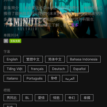
影集簡介： 大企業之子Great是商學院的學生，他發現自己
獲得了能夠預見四分鐘後的未來的超能力，這也使他改變許
多事情的結果。而在一次的意外下，Great與外科醫生
Tyme結識，兩人便開始相互了解，發...
更多
泰國
2024
限
首集免費
字幕
English
繁體中文
简体中文
Bahasa Indonesia
Tiếng Việt
français
Deutsch
Español
Italiano
Português
हिन्दी
العربية
標籤
男同志
BL
愛情
情慾
奇幻
泰國