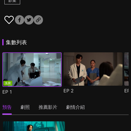
影集
集數列表
免費
EP
2
E
EP
1
預告
劇照
推薦影片
劇情介紹