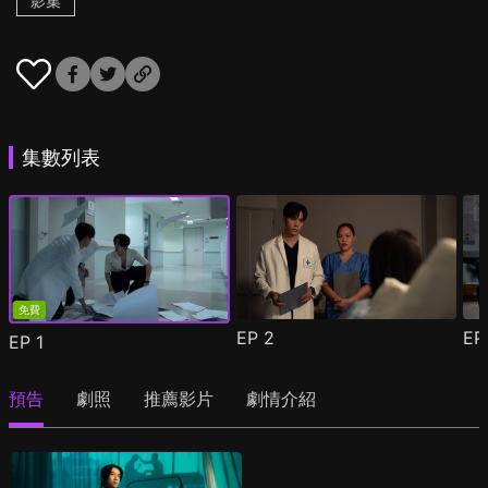
影集
集數列表
免費
EP
2
E
EP
1
預告
劇照
推薦影片
劇情介紹