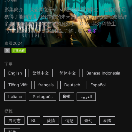
影集簡介： 大企業之子Great是商學院的學生，他發現自己
獲得了能夠預見四分鐘後的未來的超能力，這也使他改變許
多事情的結果。而在一次的意外下，Great與外科醫生
Tyme結識，兩人便開始相互了解，發...
更多
泰國
2024
限
首集免費
字幕
English
繁體中文
简体中文
Bahasa Indonesia
Tiếng Việt
français
Deutsch
Español
Italiano
Português
हिन्दी
العربية
標籤
男同志
BL
愛情
情慾
奇幻
泰國