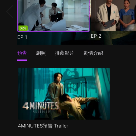
免費
EP
2
EP
1
預告
劇照
推薦影片
劇情介紹
4MINUTES預告 Trailer