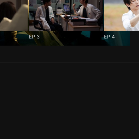
EP
3
EP
4