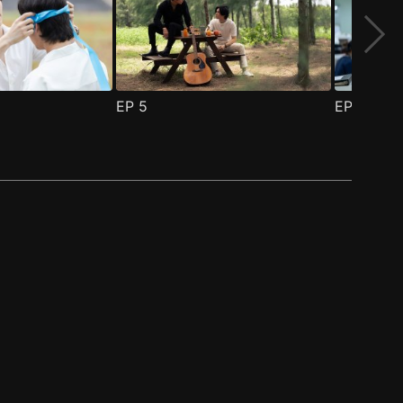
EP
5
EP
6