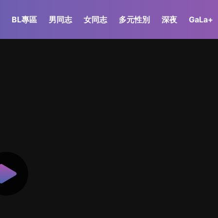
BL專區
男同志
女同志
多元性別
深夜
GaLa+