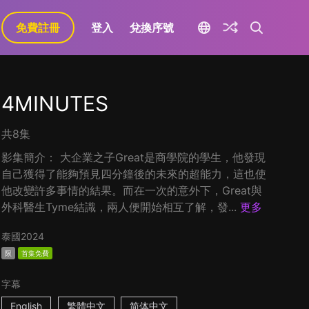
免費註冊
登入
兌換序號
4MINUTES
共8集
影集簡介： 大企業之子Great是商學院的學生，他發現
自己獲得了能夠預見四分鐘後的未來的超能力，這也使
他改變許多事情的結果。而在一次的意外下，Great與
外科醫生Tyme結識，兩人便開始相互了解，發...
更多
泰國
2024
限
首集免費
字幕
English
繁體中文
简体中文