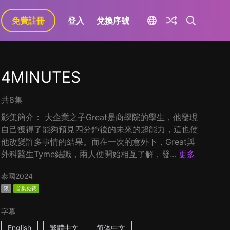
免費註冊
登入
兌換序號
4MINUTES
共8集
影集簡介： 大企業之子Great是商學院的學生，他發現
自己獲得了能夠預見四分鐘後的未來的超能力，這也使
他改變許多事情的結果。而在一次的意外下，Great與
外科醫生Tyme結識，兩人便開始相互了解，發...
更多
泰國
2024
限
首集免費
字幕
English
繁體中文
简体中文