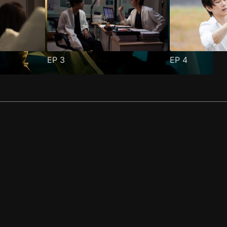
EP
3
EP
4