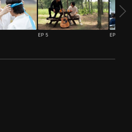
EP
5
EP
6