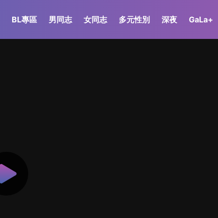
BL專區
男同志
女同志
多元性別
深夜
GaLa+