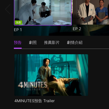
免費
EP
2
EP
1
預告
劇照
推薦影片
劇情介紹
4MINUTES預告 Trailer