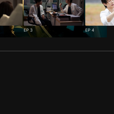
EP
3
EP
4