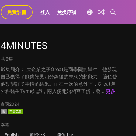
免費註冊
登入
兌換序號
4MINUTES
共8集
影集簡介： 大企業之子Great是商學院的學生，他發現
自己獲得了能夠預見四分鐘後的未來的超能力，這也使
他改變許多事情的結果。而在一次的意外下，Great與
外科醫生Tyme結識，兩人便開始相互了解，發...
更多
泰國
2024
限
首集免費
字幕
English
繁體中文
简体中文