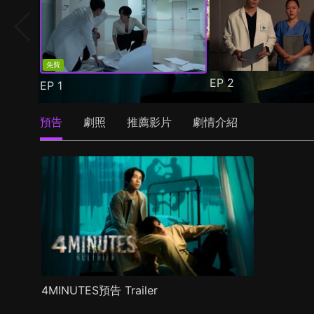
免費
EP
2
EP
1
預告
劇照
推薦影片
劇情介紹
4MINUTES預告 Trailer