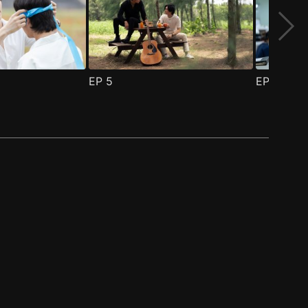
EP
5
EP
6