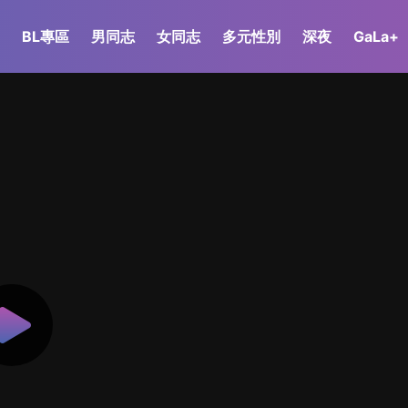
BL專區
男同志
女同志
多元性別
深夜
GaLa+