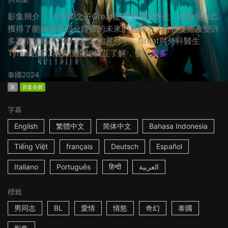
影集簡介： 大企業之子Great是商學院的學生，他發現自己
獲得了能夠預見四分鐘後的未來的超能力，這也使他改變許
多事情的結果。而在一次的意外下，Great與外科醫生
Tyme結識，兩人便開始相互了解，發...
更多
泰國
2024
限
首集免費
字幕
English
繁體中文
简体中文
Bahasa Indonesia
Tiếng Việt
français
Deutsch
Español
Italiano
Português
हिन्दी
العربية
標籤
男同志
BL
愛情
情慾
奇幻
泰國