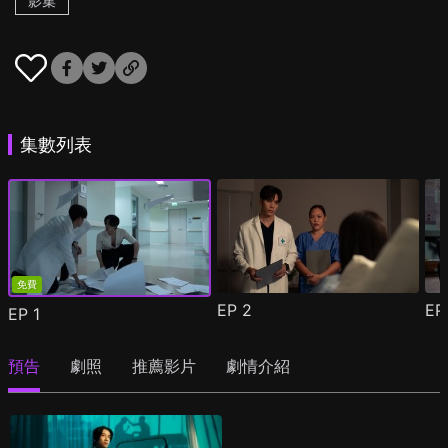
影集
集數列表
免費
EP
2
E
EP
1
預告
劇照
推薦影片
劇情介紹