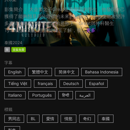
影集簡介： 大企業之子Great是商學院的學生，他發現自己
獲得了能夠預見四分鐘後的未來的超能力，這也使他改變許
多事情的結果。而在一次的意外下，Great與外科醫生
Tyme結識，兩人便開始相互了解，發...
更多
泰國
2024
限
首集免費
字幕
English
繁體中文
简体中文
Bahasa Indonesia
Tiếng Việt
français
Deutsch
Español
Italiano
Português
हिन्दी
العربية
標籤
男同志
BL
愛情
情慾
奇幻
泰國