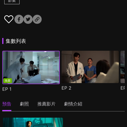
影集
集數列表
免費
EP
2
E
EP
1
預告
劇照
推薦影片
劇情介紹