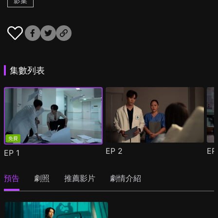
影集
集數列表
免費
EP
2
E
EP
1
預告
劇照
推薦影片
劇情介紹