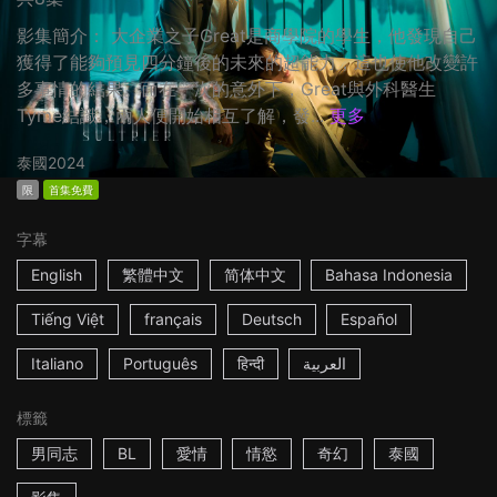
影集簡介： 大企業之子Great是商學院的學生，他發現自己
獲得了能夠預見四分鐘後的未來的超能力，這也使他改變許
多事情的結果。而在一次的意外下，Great與外科醫生
Tyme結識，兩人便開始相互了解，發...
更多
泰國
2024
限
首集免費
字幕
English
繁體中文
简体中文
Bahasa Indonesia
Tiếng Việt
français
Deutsch
Español
Italiano
Português
हिन्दी
العربية
標籤
男同志
BL
愛情
情慾
奇幻
泰國