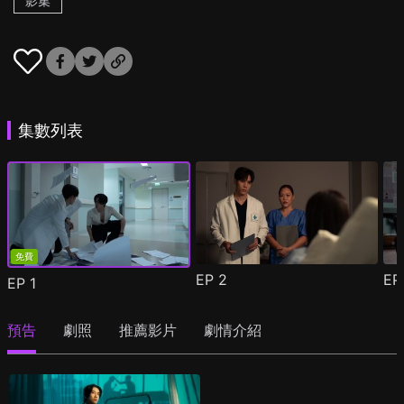
影集
集數列表
免費
EP
2
E
EP
1
預告
劇照
推薦影片
劇情介紹