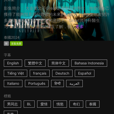
影集簡介： 大企業之子Great是商學院的學生，他發現自己
獲得了能夠預見四分鐘後的未來的超能力，這也使他改變許
多事情的結果。而在一次的意外下，Great與外科醫生
Tyme結識，兩人便開始相互了解，發...
更多
泰國
2024
限
首集免費
字幕
English
繁體中文
简体中文
Bahasa Indonesia
Tiếng Việt
français
Deutsch
Español
Italiano
Português
हिन्दी
العربية
標籤
男同志
BL
愛情
情慾
奇幻
泰國