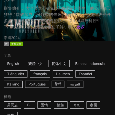
影集簡介： 大企業之子Great是商學院的學生，他發現自己
獲得了能夠預見四分鐘後的未來的超能力，這也使他改變許
多事情的結果。而在一次的意外下，Great與外科醫生
Tyme結識，兩人便開始相互了解，發...
更多
泰國
2024
限
首集免費
字幕
English
繁體中文
简体中文
Bahasa Indonesia
Tiếng Việt
français
Deutsch
Español
Italiano
Português
हिन्दी
العربية
標籤
男同志
BL
愛情
情慾
奇幻
泰國