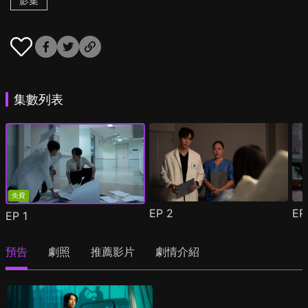
影集
集數列表
免費
EP
2
E
EP
1
預告
劇照
推薦影片
劇情介紹