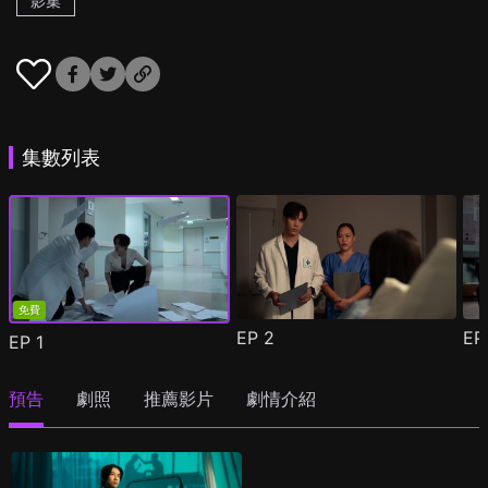
影集
集數列表
免費
EP
2
E
EP
1
預告
劇照
推薦影片
劇情介紹