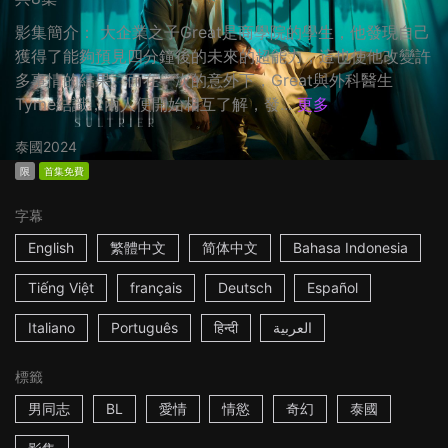
影集簡介： 大企業之子Great是商學院的學生，他發現自己
獲得了能夠預見四分鐘後的未來的超能力，這也使他改變許
多事情的結果。而在一次的意外下，Great與外科醫生
Tyme結識，兩人便開始相互了解，發...
更多
泰國
2024
限
首集免費
字幕
English
繁體中文
简体中文
Bahasa Indonesia
Tiếng Việt
français
Deutsch
Español
Italiano
Português
हिन्दी
العربية
標籤
男同志
BL
愛情
情慾
奇幻
泰國