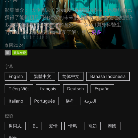
影集簡介： 大企業之子Great是商學院的學生，他發現自己
獲得了能夠預見四分鐘後的未來的超能力，這也使他改變許
多事情的結果。而在一次的意外下，Great與外科醫生
Tyme結識，兩人便開始相互了解，發...
更多
泰國
2024
限
首集免費
字幕
English
繁體中文
简体中文
Bahasa Indonesia
Tiếng Việt
français
Deutsch
Español
Italiano
Português
हिन्दी
العربية
標籤
男同志
BL
愛情
情慾
奇幻
泰國