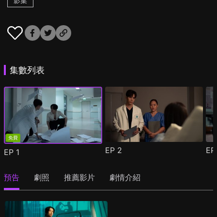
影集
集數列表
免費
EP
2
E
EP
1
預告
劇照
推薦影片
劇情介紹