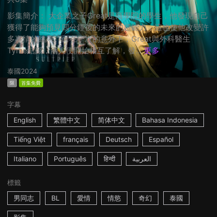
影集簡介： 大企業之子Great是商學院的學生，他發現自己
獲得了能夠預見四分鐘後的未來的超能力，這也使他改變許
多事情的結果。而在一次的意外下，Great與外科醫生
Tyme結識，兩人便開始相互了解，發...
更多
泰國
2024
限
首集免費
字幕
English
繁體中文
简体中文
Bahasa Indonesia
Tiếng Việt
français
Deutsch
Español
Italiano
Português
हिन्दी
العربية
標籤
男同志
BL
愛情
情慾
奇幻
泰國