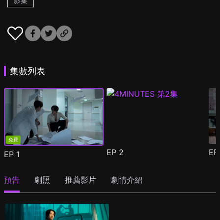
影集
集數列表
免費
EP
2
E
EP
1
預告
劇照
推薦影片
劇情介紹