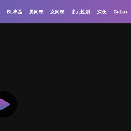
BL專區
男同志
女同志
多元性別
深夜
GaLa+