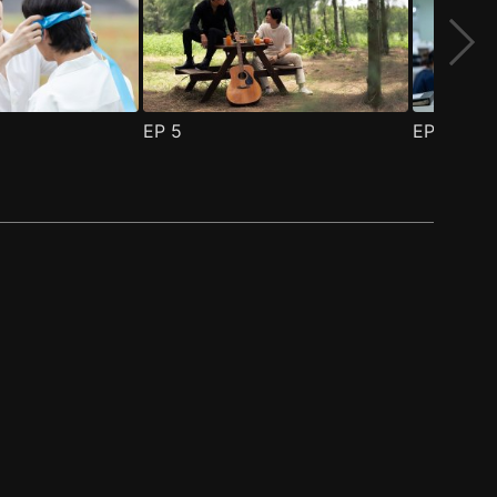
EP
5
EP
6