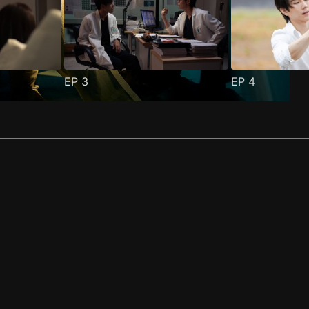
EP
3
EP
4