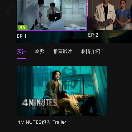
免費
EP
2
EP
1
預告
劇照
推薦影片
劇情介紹
4MINUTES預告 Trailer