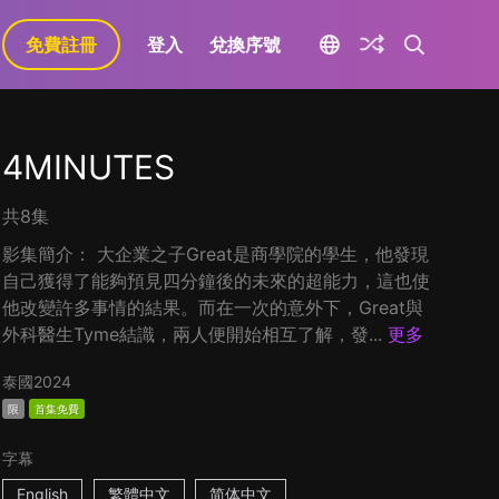
免費註冊
登入
兌換序號
4MINUTES
共8集
影集簡介： 大企業之子Great是商學院的學生，他發現
自己獲得了能夠預見四分鐘後的未來的超能力，這也使
他改變許多事情的結果。而在一次的意外下，Great與
外科醫生Tyme結識，兩人便開始相互了解，發...
更多
泰國
2024
限
首集免費
字幕
English
繁體中文
简体中文