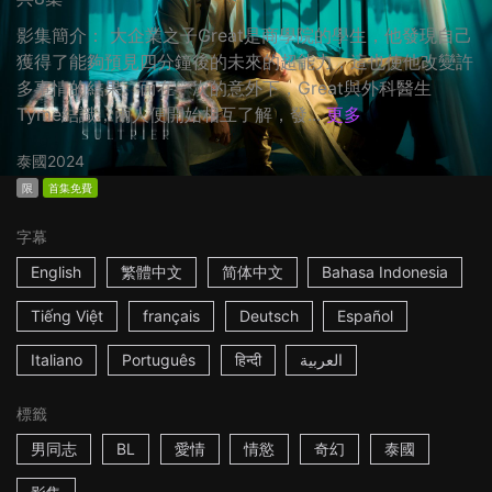
影集簡介： 大企業之子Great是商學院的學生，他發現自己
獲得了能夠預見四分鐘後的未來的超能力，這也使他改變許
多事情的結果。而在一次的意外下，Great與外科醫生
Tyme結識，兩人便開始相互了解，發...
更多
泰國
2024
限
首集免費
字幕
English
繁體中文
简体中文
Bahasa Indonesia
Tiếng Việt
français
Deutsch
Español
Italiano
Português
हिन्दी
العربية
標籤
男同志
BL
愛情
情慾
奇幻
泰國