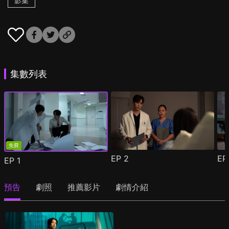
影集
集數列表
免費
EP
2
E
EP
1
預告
劇照
推薦影片
劇情介紹