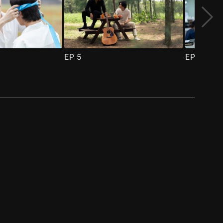
EP
5
EP
6