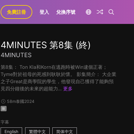
免費註冊
登入
兌換序號
4MINUTES 第8集 (終)
4MINUTES
第8集： Ton Kla和Korn在逃跑時被Win逮個正著；
Tyme對於祖母的死感到耿耿於懷。 影集簡介： 大企業
之子Great是商學院的學生，他發現自己獲得了能夠預
見四分鐘後的未來的超能力...
更多
58m
泰國
2024
限
字幕
English
繁體中文
简体中文