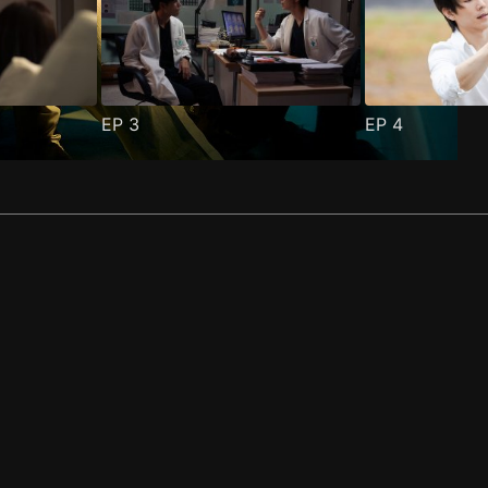
EP
3
EP
4