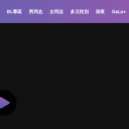
BL專區
男同志
女同志
多元性別
深夜
GaLa+