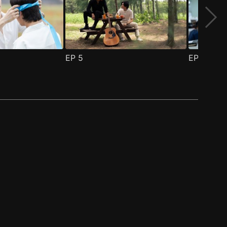
EP
5
EP
6