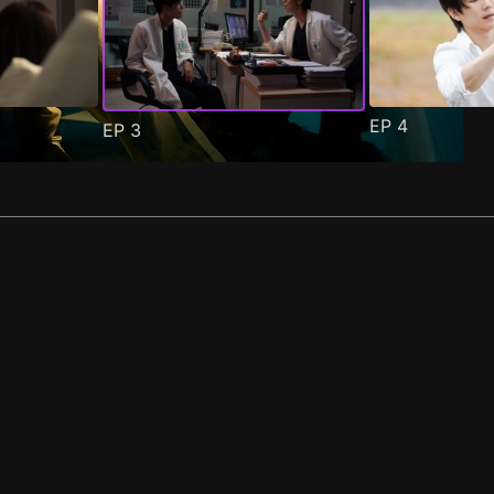
EP
4
EP
3