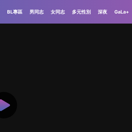
BL專區
男同志
女同志
多元性別
深夜
GaLa+