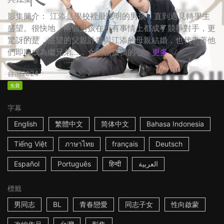
影集簡介： 江添是學校裡最聰明的男孩，直到遇見轉學生
盛望。很快地，兩個男孩在所有事情上都成了競爭對手，更
驚訝的是，盛望的父親計畫與江添的母親結婚，也代表著他
們即將成為繼兄弟…… ☆兩顆孤獨的心...
更多
台灣
2024
免費
字幕
English
繁體中文
简体中文
Bahasa Indonesia
Tiếng Việt
ภาษาไทย
français
Deutsch
Español
Português
हिन्दी
العربية
標籤
男同志
BL
青春戀愛
同志子女
性向啟蒙