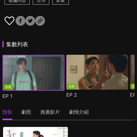
改編作品
台灣
影集
集數列表
免費
免
免費
EP
2
E
EP
1
預告
劇照
推薦影片
劇情介紹