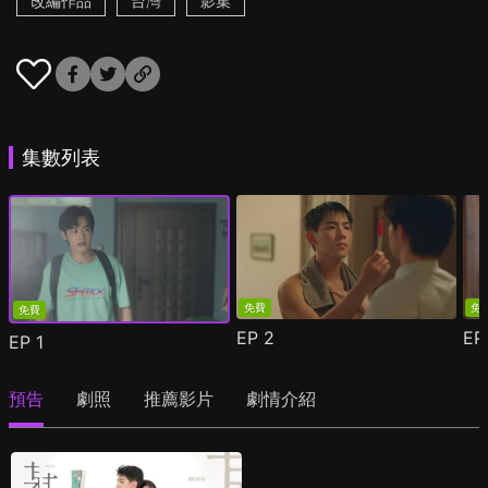
改編作品
台灣
影集
集數列表
免費
免
免費
EP
2
E
EP
1
預告
劇照
推薦影片
劇情介紹