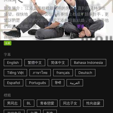
影集簡介： 江添是學校裡最聰明的男孩，直到遇見轉學生
盛望。很快地，兩個男孩在所有事情上都成了競爭對手，更
驚訝的是，盛望的父親計畫與江添的母親結婚，也代表著他
們即將成為繼兄弟…… ☆兩顆孤獨的心...
更多
台灣
2024
免費
字幕
English
繁體中文
简体中文
Bahasa Indonesia
Tiếng Việt
ภาษาไทย
français
Deutsch
Español
Português
हिन्दी
العربية
標籤
男同志
BL
青春戀愛
同志子女
性向啟蒙