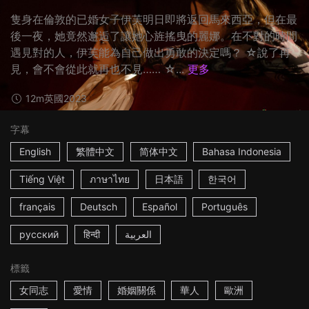
隻身在倫敦的已婚女子伊芙明日即將返回馬來西亞，但在最
後一夜，她竟然邂逅了讓她心旌搖曳的麗娜。在不對的時間
遇見對的人，伊芙能為自己做出勇敢的決定嗎？ ☆說了再
見，會不會從此就再也不見…… ☆...
更多
12m
英國
2023
字幕
English
繁體中文
简体中文
Bahasa Indonesia
Tiếng Việt
ภาษาไทย
日本語
한국어
français
Deutsch
Español
Português
русский
हिन्दी
العربية
標籤
女同志
愛情
婚姻關係
華人
歐洲