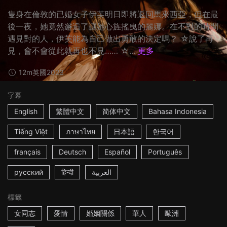
隻身在倫敦的已婚女子伊芙明日即將返回馬來西亞，但在最
後一夜，她竟然邂逅了讓她心旌搖曳的麗娜。在不對的時間
遇見對的人，伊芙能為自己做出勇敢的決定嗎？ ☆說了再
見，會不會從此就再也不見…… ☆...
更多
12m
英國
2023
字幕
English
繁體中文
简体中文
Bahasa Indonesia
Tiếng Việt
ภาษาไทย
日本語
한국어
français
Deutsch
Español
Português
русский
हिन्दी
العربية
標籤
女同志
愛情
婚姻關係
華人
歐洲