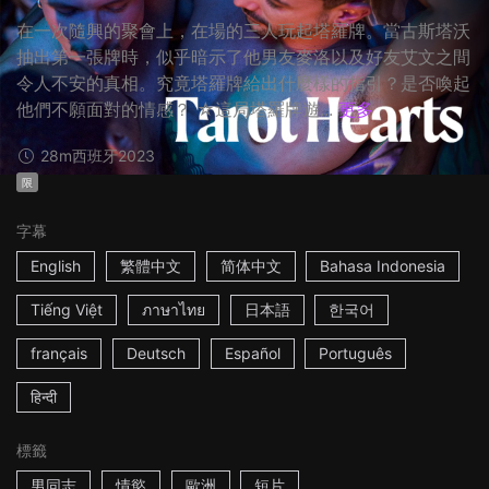
在一次隨興的聚會上，在場的三人玩起塔羅牌。當古斯塔沃
抽出第一張牌時，似乎暗示了他男友麥洛以及好友艾文之間
令人不安的真相。究竟塔羅牌給出什麼樣的指引？是否喚起
他們不願面對的情感？ ☆這局塔羅牌遊...
更多
28m
西班牙
2023
限
字幕
English
繁體中文
简体中文
Bahasa Indonesia
Tiếng Việt
ภาษาไทย
日本語
한국어
français
Deutsch
Español
Português
हिन्दी
標籤
男同志
情慾
歐洲
短片